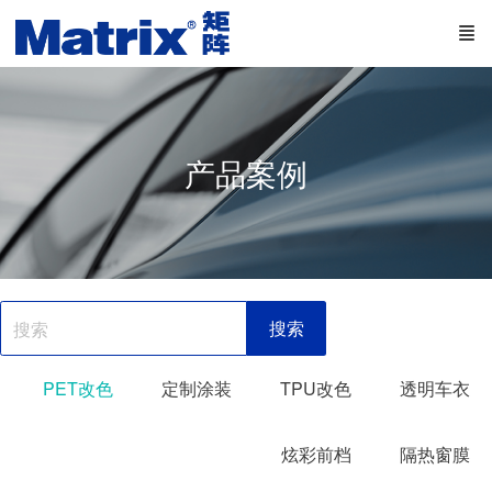
产品案例
搜索
PET改色
定制涂装
TPU改色
透明车衣
炫彩前档
隔热窗膜