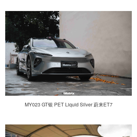
MY023 GT银 PET Liquid Silver 蔚来ET7