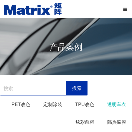
产品案例
搜索
PET改色
定制涂装
TPU改色
透明车衣
炫彩前档
隔热窗膜